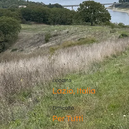
Località
Lazio, Italia
Difficoltà
Per Tutti