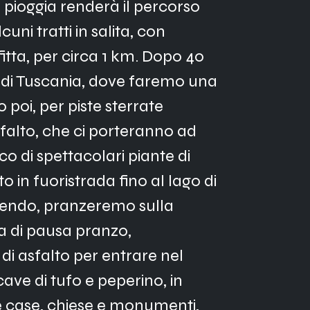
i pioggia renderà il percorso 
ni tratti in salita, con 
tta, per circa 1 km. Dopo 40 
 di Tuscania, dove faremo una 
poi, per piste sterrate 
asfalto, che ci porteranno ad 
o di spettacolari piante di 
 in fuoristrada fino al lago di 
endo, pranzeremo sulla 
a di pausa pranzo, 
i asfalto per entrare nel 
cave di tufo e peperino, in 
ire case, chiese e monumenti, 