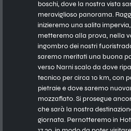
boschi, dove la nostra vista s
meraviglioso panorama. Raggiu
inizieremo una salita impervia,
metteremo alla prova, nella va
ingombro dei nostri fuoristrada.
saremo meritati una buona pa
verso Narni scalo da dove ripar
tecnico per circa 10 km, con p
pietraie e dove saremo nuov
mozzafiato. Si prosegue ancora
che sarà la nostra destinazion
giornata. Pernotteremo in Hotel,
17.30, in modo da poter visitar