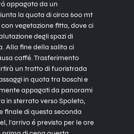
ará appagata da un 
nta la quota di circa 600 mt 
 con vegetazione fitta, dove ci 
lutazione degli spazi di 
 Alla fine della salita ci 
usa caffé. Trasferimento 
tirà un tratto di fuoristrada 
assaggi in quota tra boschi e 
amente appagati da panorami 
 in sterrato verso Spoleto, 
e finale di questa seconda 
 l'arrivo é previsto per le ore 
e prima di cena questa 