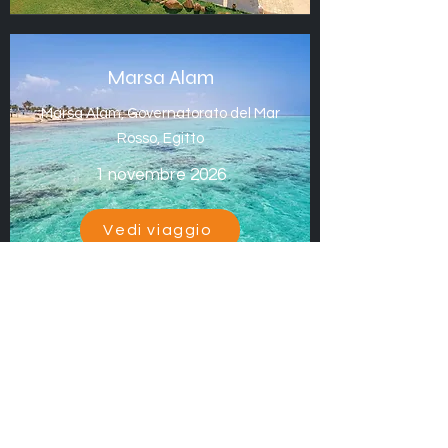
Marsa Alam
Marsa Alam, Governatorato del Mar
Rosso, Egitto
1 novembre 2026
Vedi viaggio
Clicca sul viaggio che ti interessa per
visualizzare tutti i dettagli
Non trovi il viaggio che fa