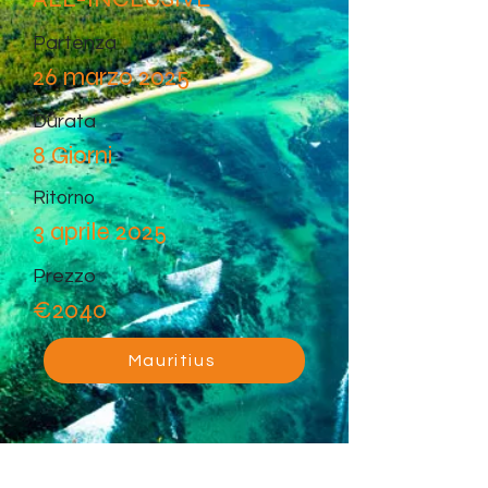
Partenza
26 marzo 2025
Durata
8 Giorni
Ritorno
3 aprile 2025
Prezzo
€2040
Mauritius