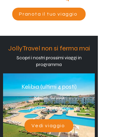
Pranota il tuo viaggio
JollyTravel non si ferma mai
Scopri i nostri prossimi viaggi in
programma
Kelibia (ultimi 4 posti)
Kélibia, Tunisia
7 settembre 2026
Vedi viaggio