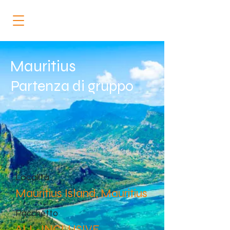
Mauritius
Partenza di gruppo
Località
Mauritius Island, Mauritius
Pacchetto
ALL-INCLUSIVE